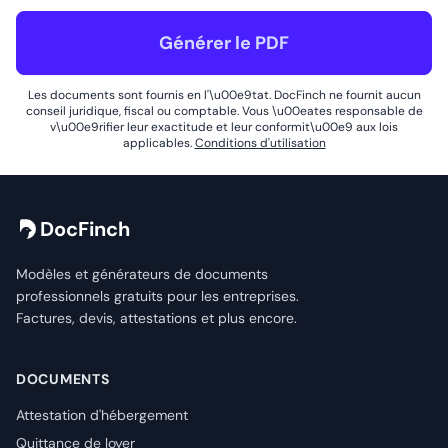
Générer le PDF
Les documents sont fournis en l'\u00e9tat. DocFinch ne fournit aucun
conseil juridique, fiscal ou comptable. Vous \u00eates responsable de
v\u00e9rifier leur exactitude et leur conformit\u00e9 aux lois
applicables.
Conditions d'utilisation
DocFinch
Modèles et générateurs de documents
professionnels gratuits pour les entreprises.
Factures, devis, attestations et plus encore.
DOCUMENTS
Attestation d'hébergement
Quittance de loyer