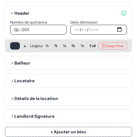
Header
Numéro de quittance
Date d'émission
Largeur
¼
⅓
½
⅔
¾
Full
Supprimer
Bailleur
Locataire
Détails de la location
Landlord Signature
+ Ajouter un bloc