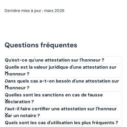
Dernière mise à jour : mars 2026
Questions fréquentes
Qu'est-ce qu'une attestation sur l'honneur ?
Une attestation sur l'honneur est une déclaration écrite par
Quelle est la valeur juridique d'une attestation sur
laquelle une personne affirme la véracité d'un fait ou d'une
l'honneur ?
situation. Elle engage la responsabilité de son auteur et a
Dans quels cas a-t-on besoin d'une attestation sur
une valeur juridique reconnue en droit français.
l'honneur ?
Quelles sont les sanctions en cas de fausse
déclaration ?
Faut-il faire certifier une attestation sur l'honneur
par un notaire ?
Quels sont les cas d'utilisation les plus fréquents ?